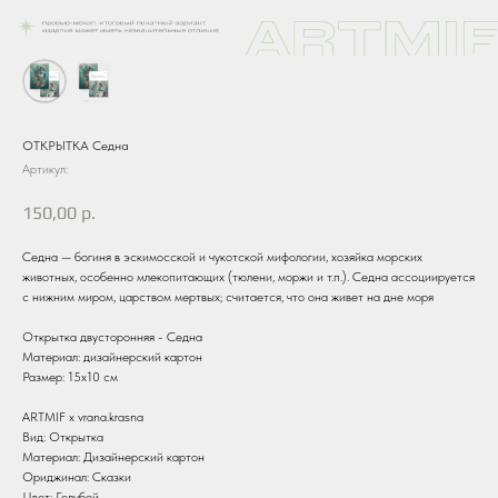
ОТКРЫТКА Седна
Артикул:
150,00
р.
Седна — богиня в эскимосской и чукотской мифологии, хозяйка морских
животных, особенно млекопитающих (тюлени, моржи и т.п.). Седна ассоциируется
с нижним миром, царством мертвых; считается, что она живет на дне моря
Открытка двусторонняя - Седна
Материал: дизайнерский картон
Размер: 15х10 см
ARTMIF х vrana.krasna
Вид: Открытка
Материал: Дизайнерский картон
Ориджинал: Сказки
Цвет: Голубой