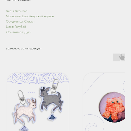
Вид: Открытка
Материал: Дизайнерский картон
Ориджинал: Сказки
Цвет: Голубой
Ориджинал: Духи
возможно заинтересует