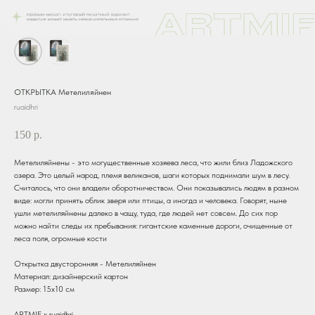
ОТКРЫТКА Метелиляйнен
ruaidhri
150
р.
Метелиляйнены - это могущественные хозяева леса, что жили близ Ладожского
озера. Это целый народ, племя великанов, шаги которых поднимали шум в лесу.
Считалось, что они владели оборотничеством. Они показывались людям в разном
виде: могли принять облик зверя или птицы, а иногда и человека. Говорят, ныне
ушли метелиляйнены далеко в чащу, туда, где людей нет совсем. До сих пор
можно найти следы их пребывания: гигантские каменные дороги, очищенные от
леса поля, огромные кости
Открытка двусторонняя - Метелиляйнен
Материал: дизайнерский картон
Размер: 15х10 см
ARTMIF х ruaidhri