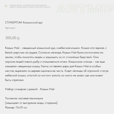
СТИКЕРПАК Казымский дух
Артикул:
300,00
р.
Казым Най - священный казымский дух, «небесная кошка». Кошка эта черная, с
белой шерстью на грудке. Согласно легенде, Казым Най была ниспослана на
землю, чтобы помогать людям и защищать их от стихийных бедствий. Она
научила людей ловить рыбу и пользоваться огнем. Казымское солнце - так еще
называли священную кошку. Ханты оставляли дары для Казым Най в особых
местах, вырезали из дерева идолов в ее честь. Ходят легенды об огромной статуе
небесной кошки, отлитой из чистого золота, но никто не знает, где она может
быть спрятана
Набор стикеров с резкой - Казым Най
Тиснение: матовая ламинация
(защищает от выгорания, воды, стирания)
Размер: 15х10 см