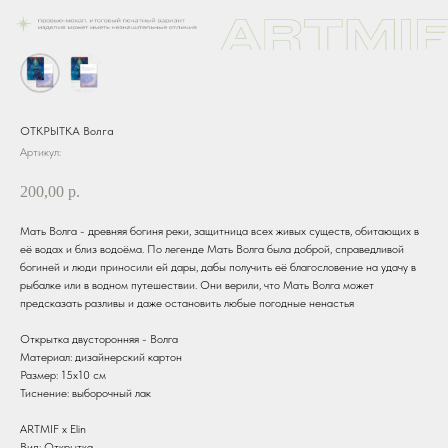
ОТКРЫТКА Волга
Артикул:
200,00
р.
Мать Волга - древняя богиня реки, защитница всех живых существ, обитающих в
её водах и близ водоёма. По легенде Мать Волга была доброй, справедливой
богиней и люди приносили ей дары, дабы получить её благословение на удачу в
рыбалке или в водном путешествии. Они верили, что Мать Волга может
предсказать разливы и даже остановить любые погодные ненастья
Открытка двусторонняя - Волга
Материал: дизайнерский картон
Размер: 15х10 см
Тиснение: выборочный лак
ARTMIF х Elin
Вид: Открытка