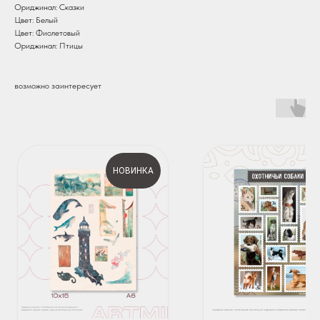
Ориджинал: Сказки
Цвет: Белый
Цвет: Фиолетовый
Ориджинал: Птицы
возможно заинтересует
НОВИНКА