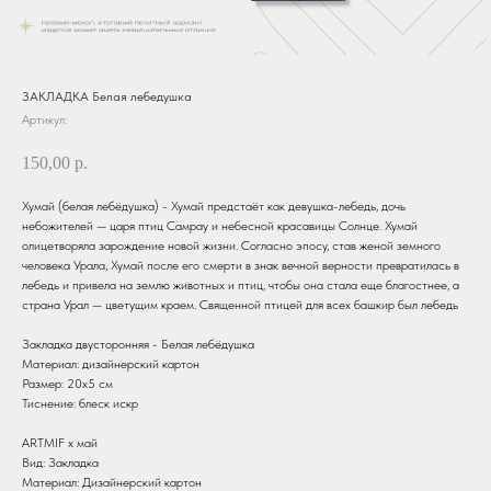
ЗАКЛАДКА Белая лебедушка
Артикул:
150,00
р.
Хумай (белая лебёдушка) - Хумай предстаёт как девушка-лебедь, дочь
небожителей — царя птиц Самрау и небесной красавицы Солнце. Хумай
олицетворяла зарождение новой жизни. Согласно эпосу, став женой земного
человека Урала, Хумай после его смерти в знак вечной верности превратилась в
лебедь и привела на землю животных и птиц, чтобы она стала еще благостнее, а
страна Урал — цветущим краем. Священной птицей для всех башкир был лебедь
Закладка двусторонняя - Белая лебёдушка
Материал: дизайнерский картон
Размер: 20х5 см
Тиснение: блеск искр
ARTMIF х май
Вид: Закладка
Материал: Дизайнерский картон