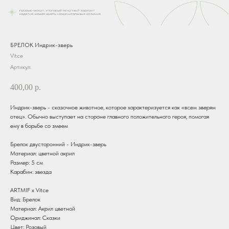
БРЕЛОК Индрик-зверь
Vitce
Артикул:
400,00
р.
Индрик-зверь - сказочное животное, которое характеризуется как «всем зверям
отец». Обычно выступает на стороне главного положительного героя, помогая
ему в борьбе со змеем
Брелок двусторонний - Индрик-зверь
Материал: цветной акрил
Размер: 5 см
Карабин: звезда
ARTMIF х Vitce
Вид: Брелок
Материал: Акрил цветной
Ориджинал: Сказки
Цвет: Розовый