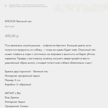
БРЕЛОК Великий пес
Артикул:
400,00
р.
Псы великанш инупасукугьюк - мифология Арктики. Большая удача, если
получится приручить их собаку, — тогда не нужен будет каяк. Огромный пёс
может плавать в море с охотником на загривке и выносить на берег убитых
нарвалов. Правда, счастливому хозяину могучего зверя придётся вести
уединённый образ жизни, соседей гигантская собака обязательно съест
Брелок двусторонний - Великий пес
Материал: прозрачный акрил
Размер: 6 см
Карабин: U-образный
ARTMIF х Bla
Вид: Брелок
Материал: Акрил
Ориджинал: Сказки