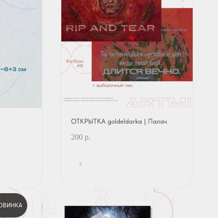
ОТКРЫТКА goldeldarka | Палач
200
р.
?
ОВИНКА