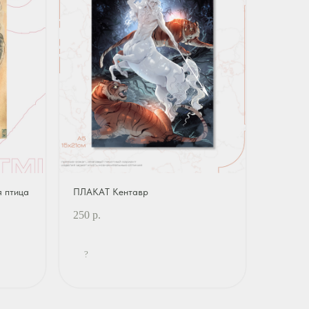
я птица
ПЛАКАТ Кентавр
250
р.
?