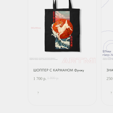
ШОППЕР С КАРМАНОМ Фучжу
ЗНА
1 800
1 700
р.
250
р.
?
?