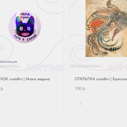
ЧОК ruaidhri | Мама ведьма
ОТКРЫТКА ruaidhri | Красна
р.
190
р.
?