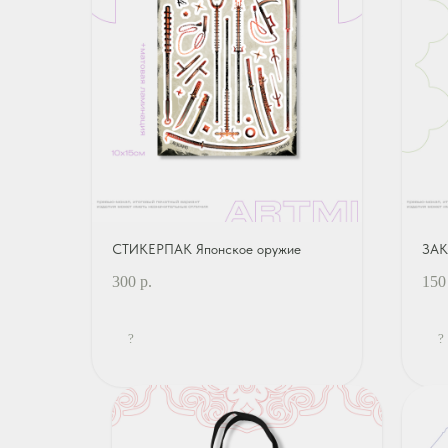
СТИКЕРПАК Японское оружие
ЗАК
300
р.
150
?
?