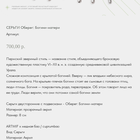
СЕРЬГИ Оберег: Богини-матери
Артикул:
700,00
р.
Пермский звериный стиль — название стиля, объединяющего бронзовую
художественную пластику VI–XII в. н. э. созданную средневековой цивилизацией
Урала.
Сложная композиция с крылатой богиней. Вверху — лик владыки небесного мира,
солнечного бога. На крыльях-плечах богини стоят ее сыновья с головами птиц,
люди-птицы. Богиня — покровитель рода, первопредок. Об этом говорит лицо на
ее груди. Люди верили, что они потомки самой богини земли
Серьги двусторонние с подвесками - Оберег: Богини-матери
Материал: прозрачный акрил
Размер: 8 см
ARTMIF х медная бао / cuprumbao
Вид: Серьги
Материал: Акрил