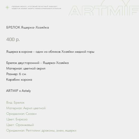
БРЕЛОК Ящерка-Хозяйка
400
р.
Ящерка в короне - один из обликов Хозяйки медной горы
Брелок двусторонний - Ящерка-Хозяйка
Материал: цветной акрил
Размер: 6 см
Карабин: корона
ARTMIF х Astely
Вид: Брелок
Материал: Акрил цветной
Ориджинал: Сказки
Цвет: Бирюза
Цвет: Оранжевый
Ориджинал: Рептилии: драконы, змеи, ящерки