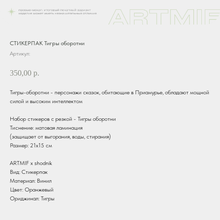
СТИКЕРПАК Тигры оборотни
Артикул:
350,00
р.
Тигры-оборотни - персонажи сказок, обитающие в Приамурье, обладают мощной
силой и высоким интеллектом
Набор стикеров с резкой - Тигры оборотни
Тиснение: матовая ламинация
(защищает от выгорания, воды, стирания)
Размер: 21х15 см
ARTMIF х shodnik
Вид: Стикерпак
Материал: Винил
Цвет: Оранжевый
Ориджинал: Тигры