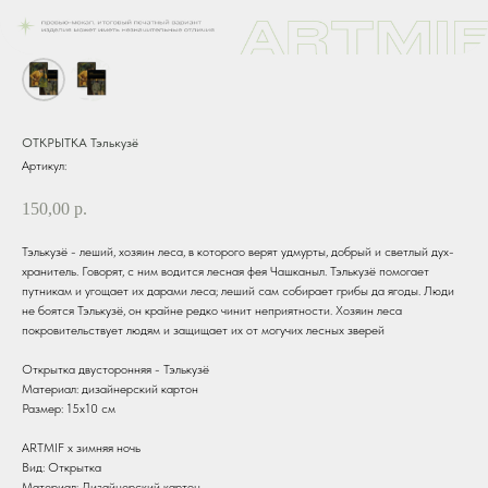
ОТКРЫТКА Тэлькузё
Артикул:
150,00
р.
Тэлькузё - леший, хозяин леса, в которого верят удмурты, добрый и светлый дух-
хранитель. Говорят, с ним водится лесная фея Чашканыл. Тэлькузё помогает
путникам и угощает их дарами леса; леший сам собирает грибы да ягоды. Люди
не боятся Тэлькузё, он крайне редко чинит неприятности. Хозяин леса
покровительствует людям и защищает их от могучих лесных зверей
Открытка двусторонняя - Тэлькузё
Материал: дизайнерский картон
Размер: 15х10 см
ARTMIF х зимняя ночь
Вид: Открытка
Материал: Дизайнерский картон