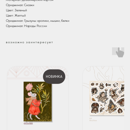
Ориджинал: Сказки
Цвет: Зеленый
Цвет: Желтый
Ориджинал: Грызуны: кролики, мышки, белки
Ориджинал: Народы России
возможно заинтересует
НОВИНКА