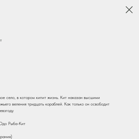
т
ое село, в котором кипит жизнь. Кит наказан высшими
божьего веления тридцать кораблей. Как только он освободит
невзгоду
-Юдо Рыба-Кит
ирания)