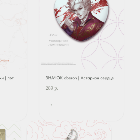
и | пэт
ЗНАЧОК oberon | Астарион сердце
289
р.
?