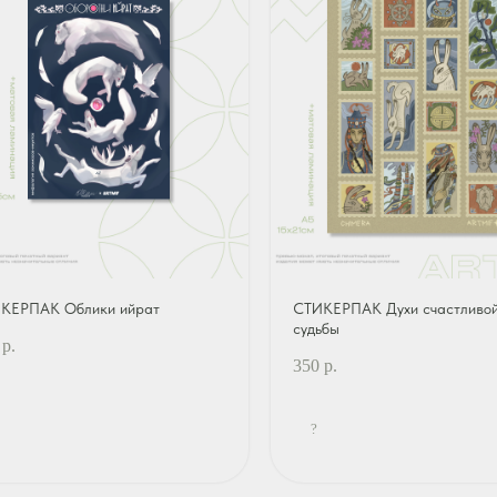
КЕРПАК Облики ийрат
СТИКЕРПАК Духи счастливо
судьбы
р.
350
р.
?