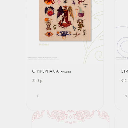
СТИКЕРПАК Алхимия
СТИ
350
р.
315
?
?