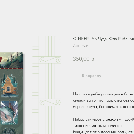
СТИКЕРПАК Чудо-Юдо Рыба-Ки
Артикул:
350,00
р.
В корзину
На спине рыбы раскинулось больш
силами за то, что проглотил без 
морские суда, бог снимет с него 
Набор стикеров с резкой - Чудо
Тиснение: матовая ламинация
(защищает от выгорания, воды, ст