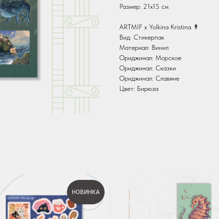
Размер: 21х15 см
ARTMIF х Yolkina Kristina ↟
Вид: Стикерпак
Материал: Винил
Ориджинал: Морское
Ориджинал: Сказки
Ориджинал: Славяне
Цвет: Бирюза
НОВИНКА