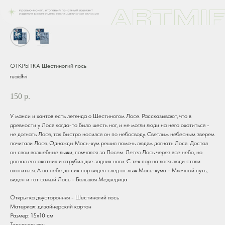
ОТКРЫТКА Шестиногий лось
ruaidhri
150
р.
У манси и хантов есть легенда о Шестиногом Лосе. Рассказывают, что в
древности у Лося когда-то было шесть ног, и не могли люди на него охотиться -
не догнать Лося, так быстро носился он по небосводу. Светлым небесным зверем
почитали Лося. Однажды Мось-хум решил помочь людям догнать Лося. Достал
он свои волшебные лыжи, помчался за Лосем. Летел Лось через все небо, но
догнал его охотник и отрубил две задних ноги. С тех пор на лося люди стали
охотиться. А на небе до сих пор виден след от лыж Мось-хума - Млечный путь,
виден и тот самый Лось - Большая Медведица
Открытка двусторонняя - Шестиногий лось
Материал: дизайнерский картон
Размер: 15х10 см
Тиснение: лен