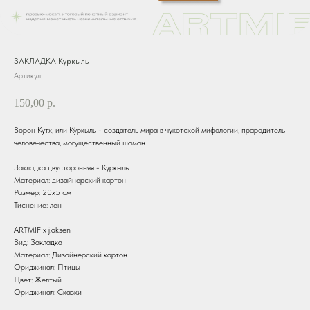
ЗАКЛАДКА Куркыль
Артикул:
150,00
р.
Ворон Кутх, или Ку́ркыль - создатель мира в чукотской мифологии, прародитель
человечества, могущественный шаман
Закладка двусторонняя - Куркыль
Материал: дизайнерский картон
Размер: 20х5 см
Тиснение: лен
ARTMIF х j.aksen
Вид: Закладка
Материал: Дизайнерский картон
Ориджинал: Птицы
Цвет: Желтый
Ориджинал: Сказки