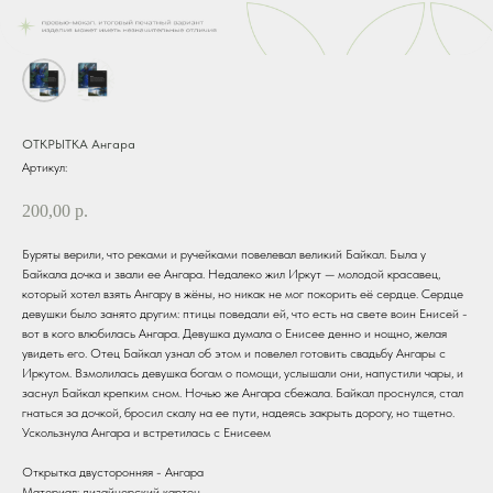
ОТКРЫТКА Ангара
Артикул:
200,00
р.
Буряты верили, что реками и ручейками повелевал великий Байкал. Была у
Байкала дочка и звали ее Ангара. Недалеко жил Иркут — молодой красавец,
который хотел взять Ангару в жёны, но никак не мог покорить её сердце. Сердце
девушки было занято другим: птицы поведали ей, что есть на свете воин Енисей -
вот в кого влюбилась Ангара. Девушка думала о Енисее денно и нощно, желая
увидеть его. Отец Байкал узнал об этом и повелел готовить свадьбу Ангары с
Иркутом. Взмолилась девушка богам о помощи, услышали они, напустили чары, и
заснул Байкал крепким сном. Ночью же Ангара сбежала. Байкал проснулся, стал
гнаться за дочкой, бросил скалу на ее пути, надеясь закрыть дорогу, но тщетно.
Ускользнула Ангара и встретилась с Енисеем
Открытка двусторонняя - Ангара
Материал: дизайнерский картон