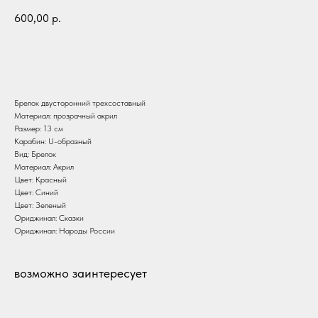
600,00
р.
В корзину
Брелок двусторонний трехсоставный
Материал: прозрачный акрил
Размер: 13 см
Карабин: U-образный
Вид: Брелок
Материал: Акрил
Цвет: Красный
Цвет: Синий
Цвет: Зеленый
Ориджинал: Сказки
Ориджинал: Народы России
возможно заинтересует