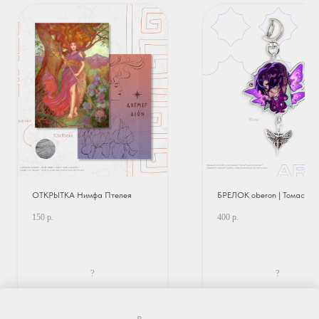
ОТКРЫТКА Нимфа Птелея
БРЕЛОК oberon | Томас
150
р.
400
р.
?
?