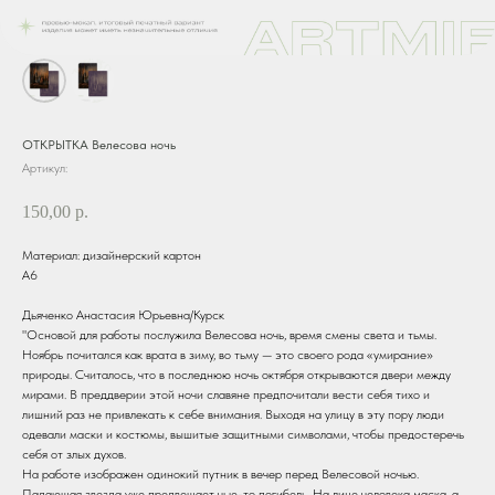
ОТКРЫТКА Велесова ночь
Артикул:
150,00
р.
Материал: дизайнерский картон
А6
Дьяченко Анастасия Юрьевна/Курск
"Основой для работы послужила Велесова ночь, время смены света и тьмы.
Ноябрь почитался как врата в зиму, во тьму — это своего рода «умирание»
природы. Считалось, что в последнюю ночь октября открываются двери между
мирами. В преддверии этой ночи славяне предпочитали вести себя тихо и
лишний раз не привлекать к себе внимания. Выходя на улицу в эту пору люди
одевали маски и костюмы, вышитые защитными символами, чтобы предостеречь
себя от злых духов.
На работе изображен одинокий путник в вечер перед Велесовой ночью.
Падающая звезда уже предвещает чью-то погибель. На лице человека маска, а