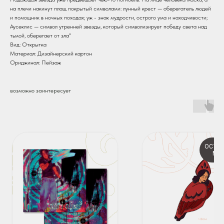
на плечи накинут плащ покрытый символами: лунный крест — оберегатель людей
и помощник в ночных походах; уж - знак мудрости, острого ума и находчивости;
Аусеклис — символ утренней звезды, который символизирует победу света над
тьмой, оберегает от зла"
Вид: Открытка
Материал: Дизайнерский картон
Ориджинал: Пейзаж
возможно заинтересует
ОСТА
МА