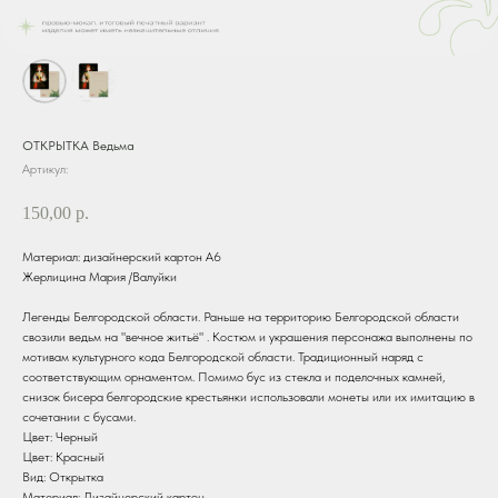
ОТКРЫТКА Ведьма
Артикул:
150,00
р.
Материал: дизайнерский картон А6
Жерлицина Мария /Валуйки
Легенды Белгородской области. Раньше на территорию Белгородской области
свозили ведьм на "вечное житьё" . Костюм и украшения персонажа выполнены по
мотивам культурного кода Белгородской области. Традиционный наряд с
соответствующим орнаментом. Помимо бус из стекла и поделочных камней,
снизок бисера белгородские крестьянки использовали монеты или их имитацию в
сочетании с бусами.
Цвет: Черный
Цвет: Красный
Вид: Открытка
Материал: Дизайнерский картон