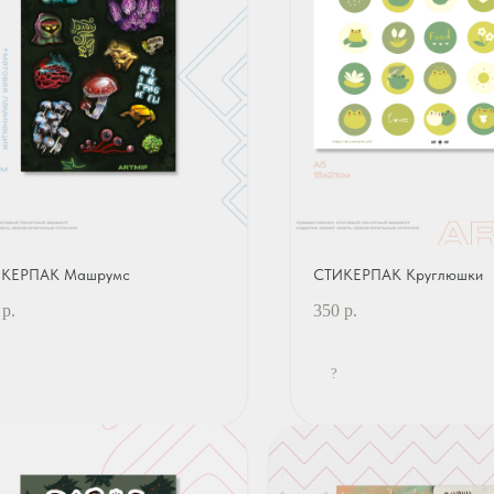
КЕРПАК Машрумс
СТИКЕРПАК Круглюшки
р.
350
р.
?