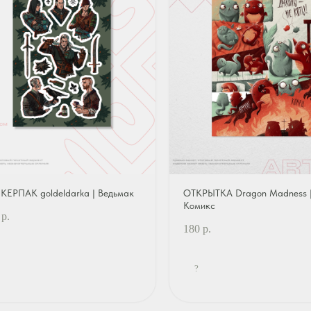
КЕРПАК goldeldarka | Ведьмак
ОТКРЫТКА Dragon Madness 
Комикс
р.
180
р.
?