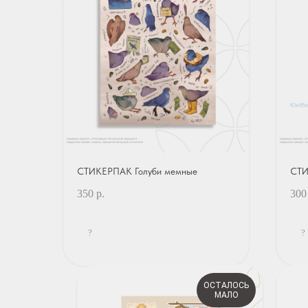
СТИКЕРПАК Голуби мемные
СТИ
350
р.
300
?
?
ОСТАЛОСЬ
МАЛО