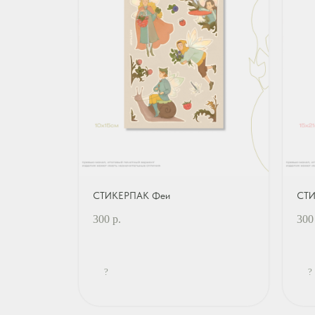
СТИКЕРПАК Феи
СТИ
300
р.
300
?
?