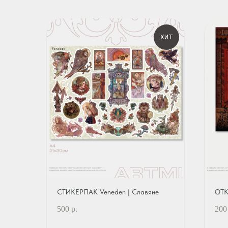
ХИТ
СТИКЕРПАК Veneden | Славяне
ОТК
500
р.
200