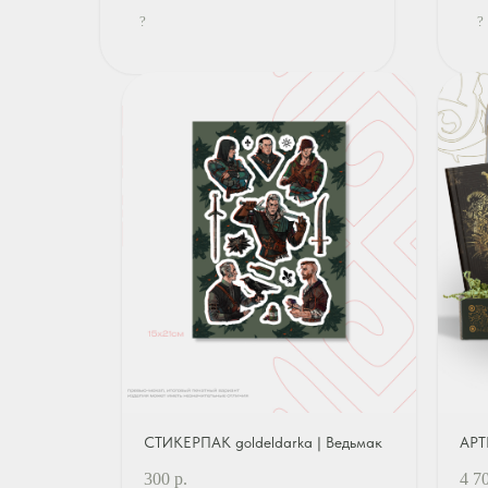
?
?
СТИКЕРПАК goldeldarka | Ведьмак
АРТ
300
р.
4 7