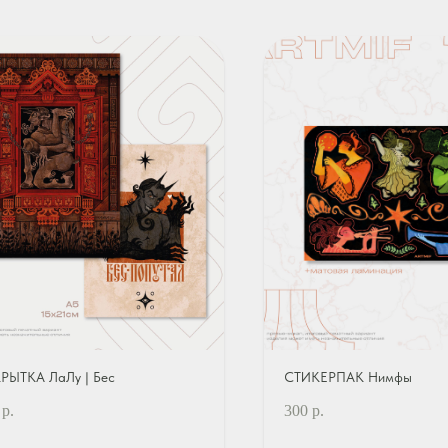
РЫТКА ЛаЛу | Бес
СТИКЕРПАК Нимфы
р.
300
р.