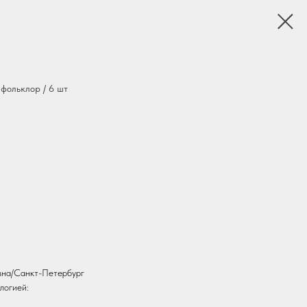
ольклор / 6 шт
вна/Санкт-Петербург
логией: