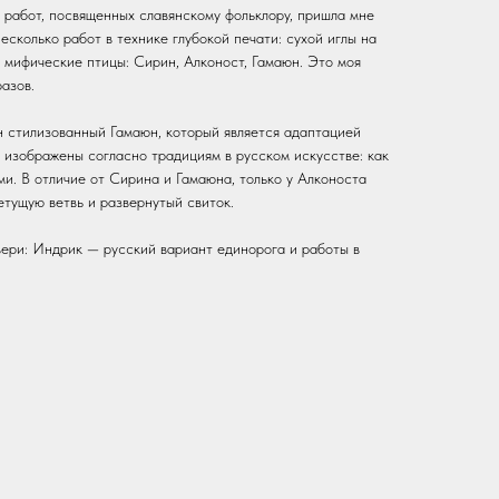
 работ, посвященных славянскому фольклору, пришла мне
несколько работ в технике глубокой печати: сухой иглы на
 мифические птицы: Сирин, Алконост, Гамаюн. Это моя
азов.
 стилизованный Гамаюн, который является адаптацией
 изображены согласно традициям в русском искусстве: как
и. В отличие от Сирина и Гамаюна, только у Алконоста
етущую ветвь и развернутый свиток.
вери: Индрик — русский вариант единорога и работы в