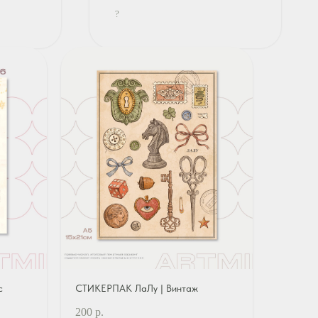
?
с
СТИКЕРПАК ЛаЛу | Винтаж
200
р.