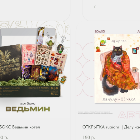
?
БОКС Ведьмин котел
ОТКРЫТКА ruaidhri | Делу ча
00
р.
190
р.