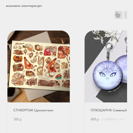
возможно заинтересует
СТИКЕРПАК Цукомогами
ПЛЮШАРИК Снежный дра
449
р.
500
р.
409
р.
/
1 г
/
1 г