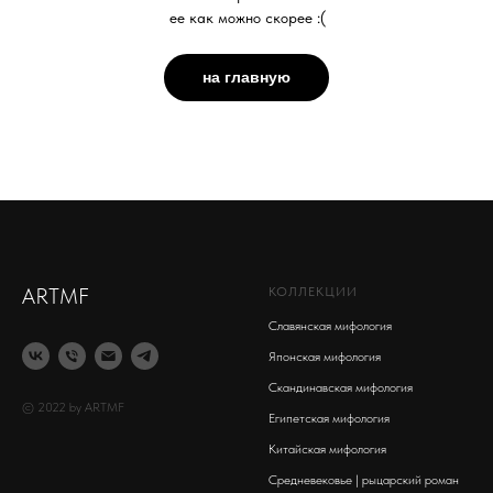
ее как можно скорее :(
на главную
ARTMF
КОЛЛЕКЦИИ
Славянская мифология
Японская мифология
Скандинавская мифология
© 2022 by ARTMF
Египетская мифология
Китайская мифология
Средневековье | рыцарский роман