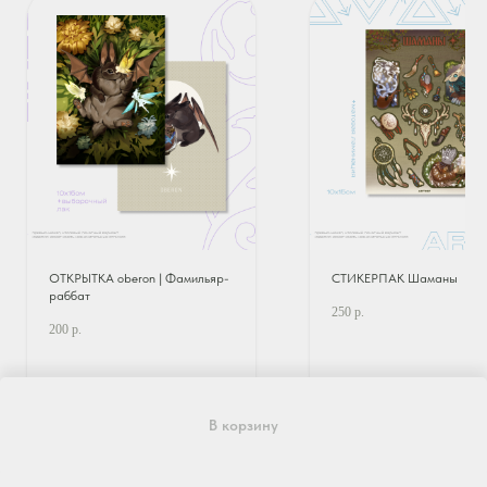
ОТКРЫТКА oberon | Фамильяр-
СТИКЕРПАК Шаманы
раббат
250
р.
200
р.
?
?
В корзину