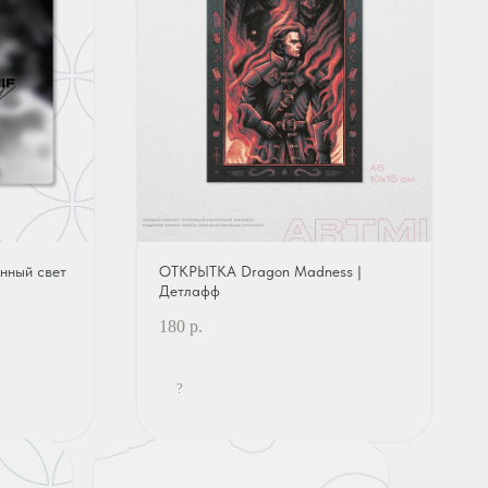
нный свет
ОТКРЫТКА Dragon Madness |
Детлафф
180
р.
?