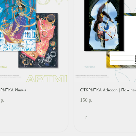
РЫТКА Индия
ОТКРЫТКА Adicoon | Паж пе
р.
150
р.
?