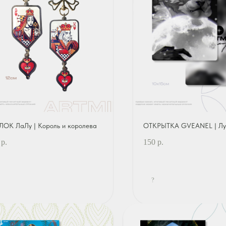
ЛОК ЛаЛу | Король и королева
ОТКРЫТКА GVEANEL | Лу
р.
150
р.
?