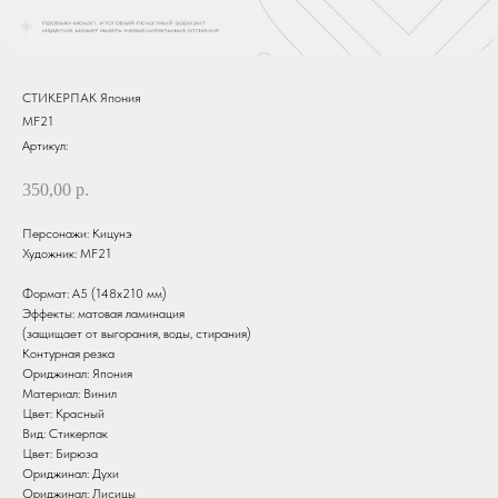
СТИКЕРПАК Япония
MF21
Артикул:
350,00
р.
Персонажи: Кицунэ
Художник: MF21
Формат: А5 (148х210 мм)
Эффекты: матовая ламинация
(защищает от выгорания, воды, стирания)
Контурная резка
Ориджинал: Япония
Материал: Винил
Цвет: Красный
Вид: Стикерпак
Цвет: Бирюза
Ориджинал: Духи
Ориджинал: Лисицы