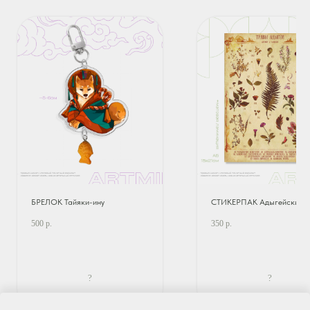
БРЕЛОК Тайяки-ину
СТИКЕРПАК Адыгейские т
500
р.
350
р.
?
?