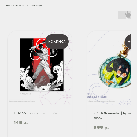
возможно заинтересует
НОВИНКА
НОВ
ПЛАКАТ oberon | Баттер OFF
БРЕЛОК ruaidhri | Кувшинк
котом
р.
149
р.
565