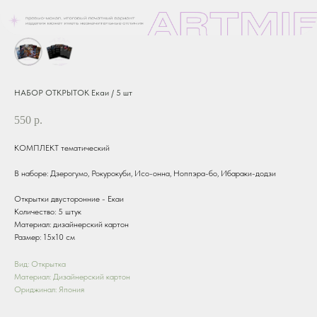
НАБОР ОТКРЫТОК Екаи / 5 шт
550
р.
КОМПЛЕКТ тематический
В наборе: Дзерогумо, Рокурокуби, Исо-онна, Ноппэра-бо, Ибараки-додзи
Открытки двусторонние - Екаи
Количество: 5 штук
Материал: дизайнерский картон
Размер: 15х10 см
Вид: Открытка
Материал: Дизайнерский картон
Ориджинал: Япония