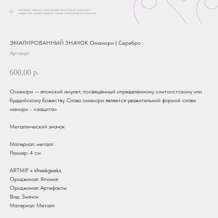
ЭМАЛИРОВАННЫЙ ЗНАЧОК Омамори | Серебро
Артикул:
600,00
р.
Омамори — японский амулет, посвящённый определённому синтоистскому или
буддийскому божеству. Слово омамори является уважительной формой слова
мамори - «защита»
Металлический значок
Материал: металл
Размер: 4 см
ARTMIF х xfreekgeekx
Ориджинал: Япония
Ориджинал: Артефакты
Вид: Значок
Материал: Металл