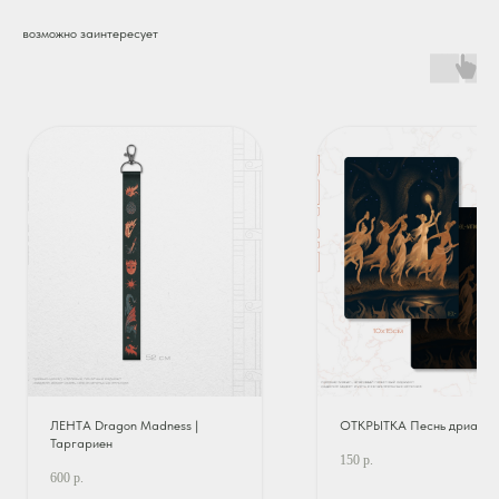
возможно заинтересует
ЛЕНТА Dragon Madness |
ОТКРЫТКА Песнь дриад
Таргариен
150
р.
600
р.