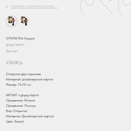
ОТКРЫТКА Кицунэ
glupyy kirpich
Артикул:
150,00
р.
Открытка двусторонняя
Материал: дизайнерский картон
Размер: 15х10 см
ARTMIF х glupyy kirpich
Ориджинал: Япония
Ориджинал: Лисицы
Вид: Открытка
Материал: Дизайнерский картон
Цвет: Белый