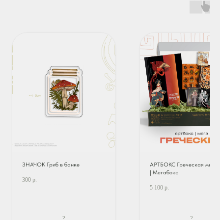
ЗНАЧОК Гриб в банке
АРТБОКС Греческая мифо
| Мегабокс
300
р.
5 100
р.
?
?