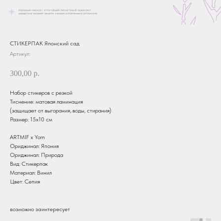
СТИКЕРПАК Японский сад
Артикул:
300,00
р.
Набор стикеров с резкой
Тиснение: матовая ламинация
(защищает от выгорания, воды, стирания)
Размер: 15х10 см
ARTMIF х Yorn
Ориджинал: Япония
Ориджинал: Природа
Вид: Стикерпак
Материал: Винил
Цвет: Сепия
возможно заинтересует