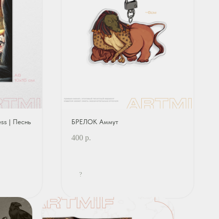
s | Песнь
БРЕЛОК Аммут
400
р.
?