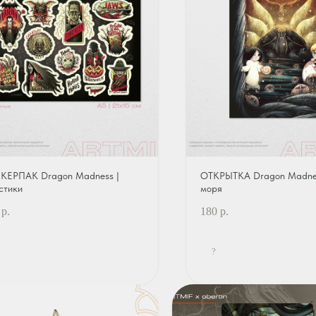
КЕРПАК Dragon Madness |
ОТКРЫТКА Dragon Madnes
стики
моря
р.
180
р.
?