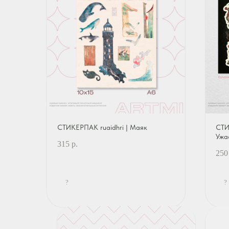
СТИКЕРПАК ruaidhri | Маяк
СТИ
Ужа
315
р.
250
?
?