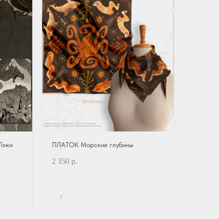
Локи
ПЛАТОК Морские глубины
2 350
р.
?