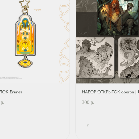
ЛОК Египет
НАБОР ОТКРЫТОК oberon | 
р.
300
р.
?