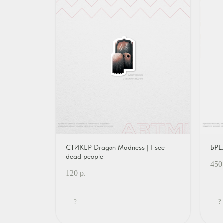
СТИКЕР Dragon Madness | I see
БРЕ
dead people
450
120
р.
?
?