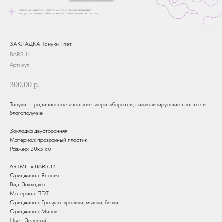
ЗАКЛАДКА Тануки | пэт
BARSUK
Артикул:
300,00
р.
Тануки - традиционные японские звери-оборотни, символизирующие счастье и
благополучие
Закладка двусторонняя
Материал: прозрачный пластик
Размер: 20х5 см
ARTMIF х BARSUK
Ориджинал: Япония
Вид: Закладка
Материал: ПЭТ
Ориджинал: Грызуны: кролики, мышки, белки
Ориджинал: Милое
Цвет: Зеленый