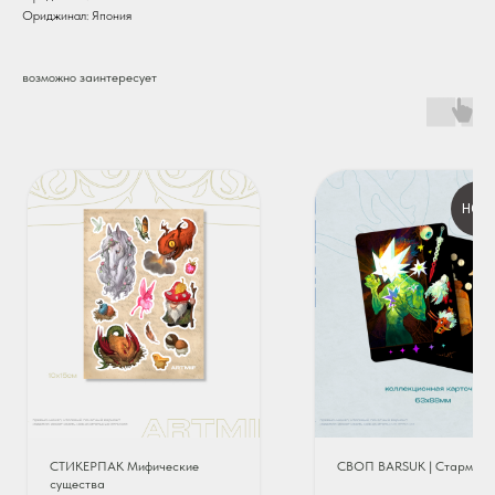
Ориджинал: Япония
возможно заинтересует
НОВ
СТИКЕРПАК Мифические
СВОП BARSUK | Стармен
существа