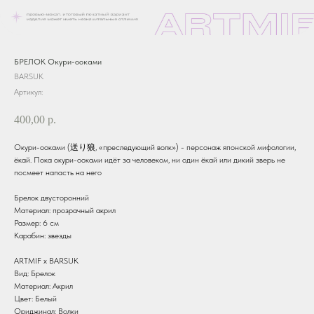
БРЕЛОК Окури-ооками
BARSUK
Артикул:
400,00
р.
Окури-ооками (送り狼, «преследующий волк») - персонаж японской мифологии,
ёкай. Пока окури-ооками идёт за человеком, ни один ёкай или дикий зверь не
посмеет напасть на него
Брелок двусторонний
Материал: прозрачный акрил
Размер: 6 см
Карабин: звезды
ARTMIF х BARSUK
Вид: Брелок
Материал: Акрил
Цвет: Белый
Ориджинал: Волки