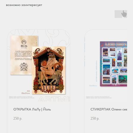
возможно заинтересует
ОТКРЫТКА ЛаЛу | Йоль
СТИКЕРПАК Олени север
250
р.
250
р.