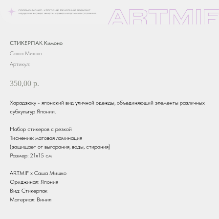
СТИКЕРПАК Кимоно
Саша Мишко
Артикул:
350,00
р.
Харадзюку - японский вид уличной одежды, объединяющий элементы различных
субкультур Японии.
Набор стикеров с резкой
Тиснение: матовая ламинация
(защищает от выгорания, воды, стирания)
Размер: 21х15 см
ARTMIF х Саша Мишко
Ориджинал: Япония
Вид: Стикерпак
Материал: Винил