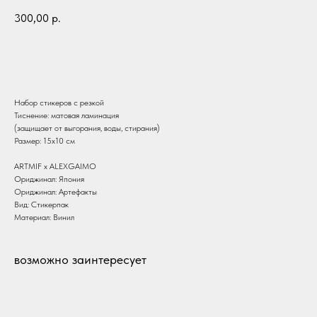
300,00
р.
В корзину
Набор стикеров с резкой
Тиснение: матовая ламинация
(защищает от выгорания, воды, стирания)
Размер: 15х10 см
ARTMIF х АLEXGAIMO
Ориджинал: Япония
Ориджинал: Артефакты
Вид: Стикерпак
Материал: Винил
возможно заинтересует