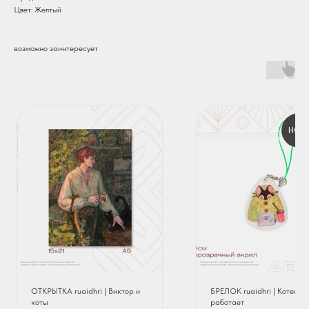
Цвет: Желтый
возможно заинтересует
НОВ
ОТКРЫТКА ruaidhri | Виктор и
БРЕЛОК ruaidhri | Котенок
коты
работает