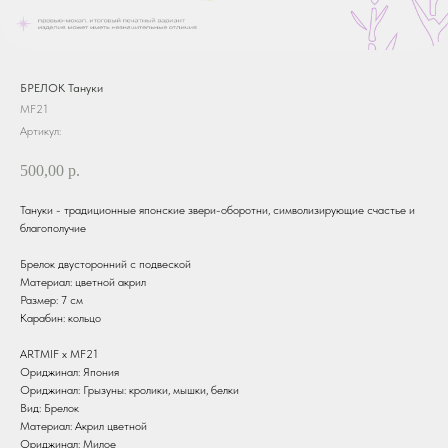
БРЕЛОК Тануки
MF21
Артикул:
500,00
р.
Тануки - традиционные японские звери-оборотни, символизирующие счастье и
благополучие
Брелок двусторонний с подвеской
Материал: цветной акрил
Размер: 7 см
Карабин: кольцо
ARTMIF х MF21
Ориджинал: Япония
Ориджинал: Грызуны: кролики, мышки, белки
Вид: Брелок
Материал: Акрил цветной
Ориджинал: Милое