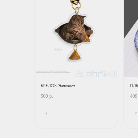
БРЕЛОК Эчпочкот
ПЛЮ
500
р.
409
?
?