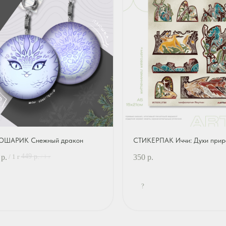
ШАРИК Снежный дракон
СТИКЕРПАК Иччи: Духи прир
449
р.
350
р.
р.
/
1 г
/
1 г
?