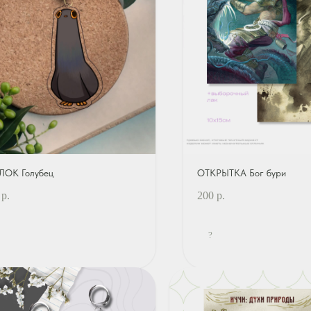
ЛОК Голубец
ОТКРЫТКА Бог бури
р.
200
р.
?