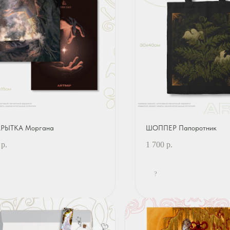
РЫТКА Моргана
ШОППЕР Папоротник
р.
1 700
р.
?