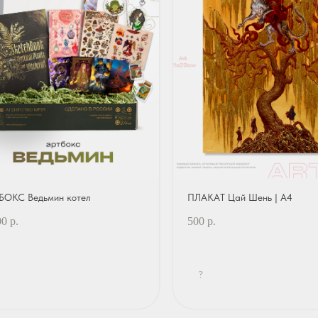
БОКС Ведьмин котел
ПЛАКАТ Цай Шень | А4
00
р.
500
р.
?