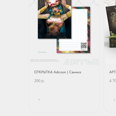
ОТКРЫТКА Adicoon | Свинка
АРТ
200
р.
4 7
?
?