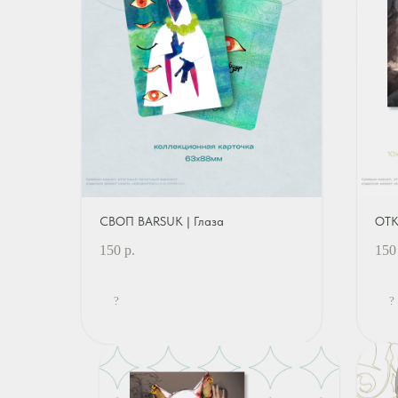
СВОП BARSUK | Глаза
ОТК
150
р.
150
?
?