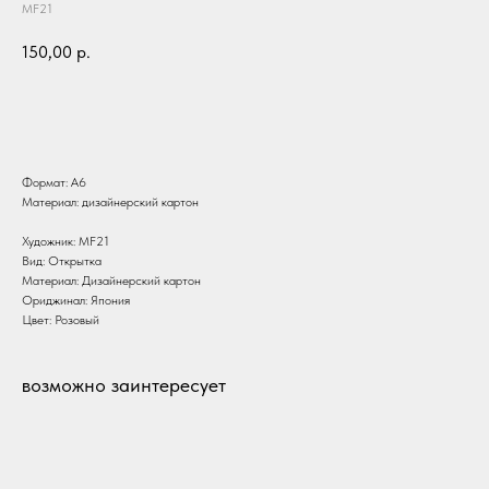
MF21
150,00
р.
В корзину
Формат: А6
Материал: дизайнерский картон
Художник: MF21
Вид: Открытка
Материал: Дизайнерский картон
Ориджинал: Япония
Цвет: Розовый
возможно заинтересует