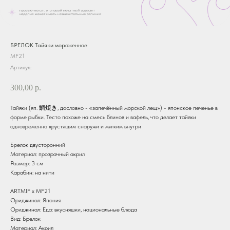
БРЕЛОК Тайяки мороженное
MF21
Артикул:
300,00
р.
Тайяки (яп. 鯛焼き, дословно - «запечённый морской лещ») - японское печенье в
форме рыбки. Тесто похоже на смесь блинов и вафель, что делает тайяки
одновременно хрустящим снаружи и мягким внутри
Брелок двусторонний
Материал: прозрачный акрил
Размер: 3 см
Карабин: на нити
ARTMIF х MF21
Ориджинал: Япония
Ориджинал: Еда: вкусняшки, национальные блюда
Вид: Брелок
Материал: Акрил