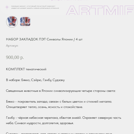
НАБОР ЗАКЛАДОК ПЭТ Символы Японии / 4 шт
Артикул:
900,00
р.
КОМПЛЕКТ тематический
В наборе: Бякко, Сэйрю, Гэмбу, Судзаку
Священные животные в Японии символизирующие четыре стороны света:
Бякко - покровитель запада, связан с белым цветом и стихией металла.
Олицетворяет тепло, осень, ясность и спокойствие.
Гэмбу - чёрная небесная черепаха, обвитая змеёй. Охраняет северную часть
неба. Символ мудрости, долголетия, здоровья.
Судзаку - покровитель юга, связан с красным цветом и элементом огня.