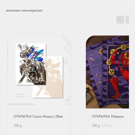
возможно заинтересует
ОТКРЫТКА Саша Мишко | Фея
ОТКРЫТКА Райдзин
189
р.
200
р.
200
р.