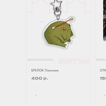
БРЕЛОК Палочник
ОТК
р.
400
15
?
?