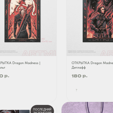
РЫТКА Dragon Madness |
ОТКРЫТКА Dragon Madnes
альт
Детлафф
р.
р.
0
180
?
ПОСЛЕДНИЙ