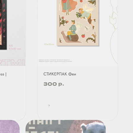
s |
СТИКЕРПАК Феи
р.
300
?