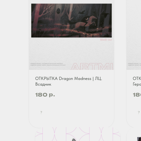
ОТКРЫТКА Dragon Madness | ЛЦ.
ОТК
Всадник
Гер
р.
180
18
?
?