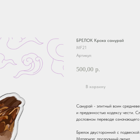
БРЕЛОК Кроха самурай
MF21
Артикул:
500,00
р.
В корзину
Самурай - элитный воин средневе
и преданностью кодексу чести. Сл
дословном переводе означающего
Брелок двусторонний с подвеской
Материал: прозрачный акрил