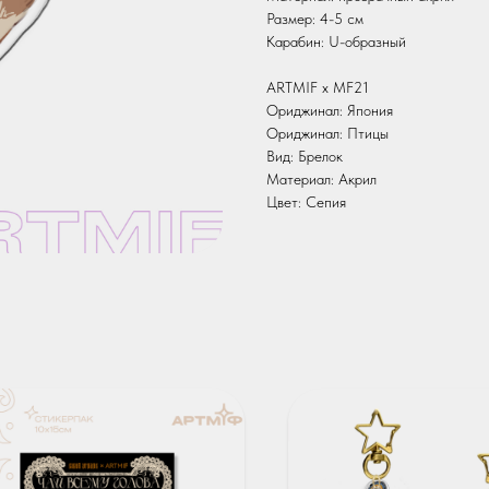
Размер: 4-5 см
Карабин: U-образный
ARTMIF х MF21
Ориджинал: Япония
Ориджинал: Птицы
Вид: Брелок
Материал: Акрил
Цвет: Сепия