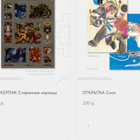
КЕРПАК Старинные изразцы
ОТКРЫТКА Слон
р.
200
р.
?