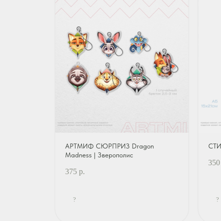
АРТМИФ СЮРПРИЗ Dragon
СТИ
Madness | Зверополис
350
375
р.
?
?