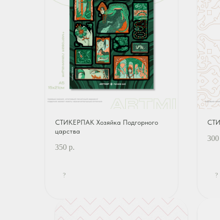
СТИКЕРПАК Хозяйка Подгорного
СТИ
царства
300
350
р.
?
?