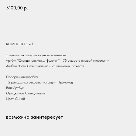
5100,00
р.
В корзину
КОМПЛЕКТ 2 в 1
2 арт-энциклопедии в одном комплекте
Артбук "Скандинавская мифология" - 75 существ низшей мифологии
Альбом "Боги Скандинавии" - 25 ключевых Божеств
Подарочная коробка
+2 рандомных открытки из акции Промокод
Вид: Артбук
Ориджинал: Скандинавия
Цвет: Синий
возможно заинтересует