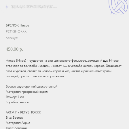
БРЕЛОК Ниссе
PETYSHOKKK
Артикул:
450,00
р.
Ниссе (Нисс) - существо из скандинавского фольклора, домашний дух. Ниссе
отвечают за то, чтобы и людям, и животным в усадьбе жилось хорошо. Защищают
скот и урожай, следят за надоем коров и коз, чистят и расчёсывают гривы
лошадей, присматривают за поросятами
Брелок двусторонний двусоставный
Материал: прозрачный акрил
Размер: 7 см
Карабин: звезда
ARTMIF х PETYSHOKKK
Вид: Брелок
Материал: Акрил
Цвет: Зеленый