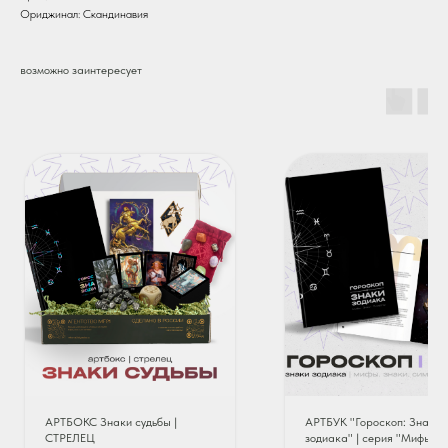
Ориджинал: Скандинавия
возможно заинтересует
АРТБОКС Знаки судьбы |
АРТБУК "Гороскоп: Знаки
СТРЕЛЕЦ
зодиака" | серия "Мифы. З