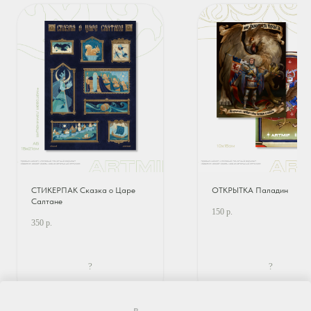
СТИКЕРПАК Сказка о Царе
ОТКРЫТКА Паладин
Салтане
150
р.
350
р.
?
?